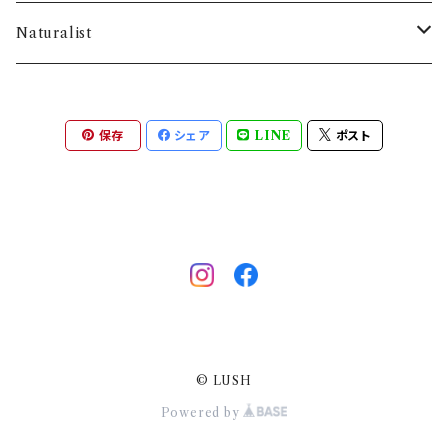
・SILKシャツ
Naturalist
・SILKネックウォーマー
バス用品
保存
シェア
LINE
ポスト
・SILK腹巻き
・SILKアームウォーマー
・SILK手袋
・SILKレッグウォーマー
© LUSH
・SILK靴下
Powered by