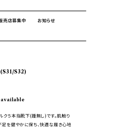
販売店募集中
お知らせ
31/S32)
 available
ルク５本指靴下(踵無し)です。肌触り
が足を健やかに保ち、快適な履き心地