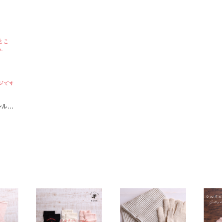
シルク
 チ
・他）