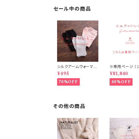
セール中の商品
シルクアームウォーマー
※専用ページ （
（S5/S6/S7）
フィット腹巻丈36㎝
¥495
¥81,840
ャコール 20個
70%OFF
40%OFF
その他の商品