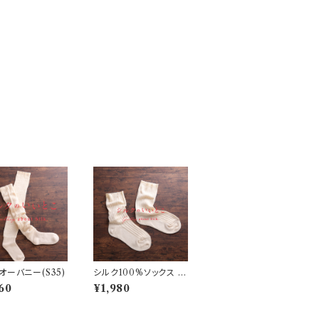
オーバニー(S35)
シルク100%ソックス (S
33)
60
¥1,980