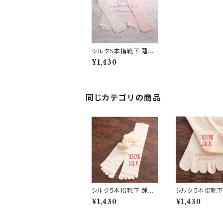
シルク５本指靴下 踵無
し (S31/S32)
¥1,430
同じカテゴリの商品
シルク５本指靴下 踵無
シルク５本指靴下 踵
(野蚕)A33-47-34
り(野蚕)A33-44
¥1,430
¥1,430