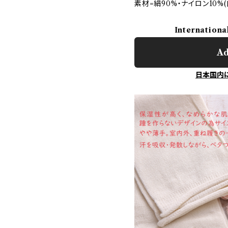
素材=絹90%・ナイロン10%
Internationa
Ad
日本国内