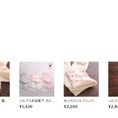
あ
シルク５本指靴下 (S2
ゆったりシルクソックス
シルク
-10
8/S29/S30)
(S34)
¥1,430
¥2,200
¥2,8