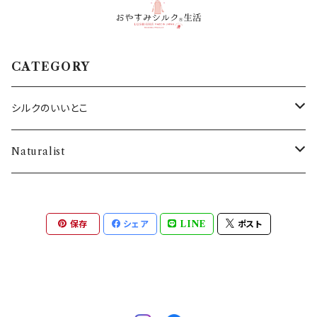
CATEGORY
シルクのいいとこ
・SILKシャツ
Naturalist
・SILKネックウォーマー
バス用品
保存
シェア
LINE
ポスト
・SILK腹巻き
・SILKアームウォーマー