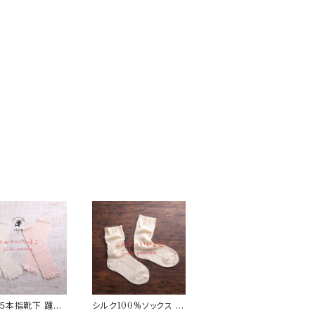
５本指靴下 踵無
シルク100%ソックス (S