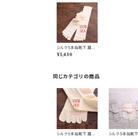
シルク５本指靴下 踵無
(野蚕)A33-47-34
¥1,430
同じカテゴリの商品
シルク５本指靴下 踵あ
シルク５本指靴下 