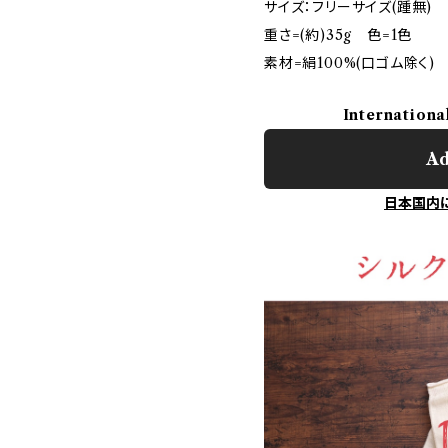
サイズ：フリーサイズ(踵無)
重さ=(約)35g 色=1色
素材=絹100%(口ゴム除く)
Internationa
Ad
日本国内