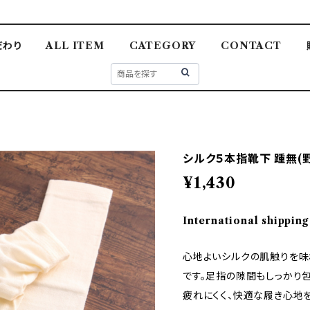
だわり
ALL ITEM
CATEGORY
CONTACT
シルク５本指靴下 踵無(野蚕
¥1,430
International shipping
心地よいシルクの肌触りを味
です。足指の隙間もしっかり
疲れにくく、快適な履き心地