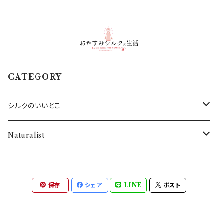
CATEGORY
シルクのいいとこ
・SILKシャツ
Naturalist
・SILKネックウォーマー
バス用品
保存
シェア
LINE
ポスト
・SILK腹巻き