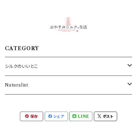
CATEGORY
シルクのいいとこ
・SILKシャツ
Naturalist
・SILKネックウォーマー
バス用品
保存
シェア
LINE
ポスト
・SILK腹巻き