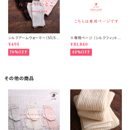
シルクアームウォーマー（S5/S
※専用ページ （シルクフィット腹
6/S7）
巻丈36㎝ チャコール 20個・他）
¥495
¥81,840
70%OFF
40%OFF
その他の商品