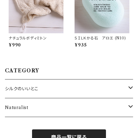
ナチュラルボディミトン
ＳＩＬＫかる石 アロエ (N10)
¥990
¥935
CATEGORY
シルクのいいとこ
・SILKシャツ
Naturalist
・SILKネックウォーマー
バス用品
商品一覧に戻る