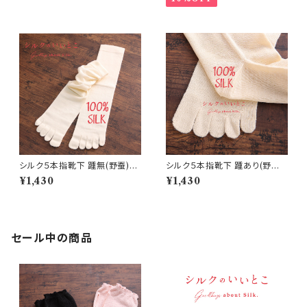
シルク５本指靴下 踵無(野蚕)A
シルク５本指靴下 踵あり(野蚕)
33-47-34
A33-44-10
¥1,430
¥1,430
セール中の商品