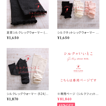
足首シルクレッグウォーマー (S2
シルクネットレッグウォーマー (S
6)
21/S22/S23)
¥1,650
¥1,650
シルクレッグウォーマー (S24/S
※専用ページ （シルクフィット腹
25)
巻丈36㎝ チャコール 20個・他）
¥1,870
¥81,840
40%OFF