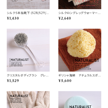
シルク５本指靴下 (S28/S29/S
シルクロングレッグウォーマー
30)
(S27)
¥1,430
¥2,640
クリスタルボディブラシ グレ
ギリシャ海綿 ナチュラルスポン
ー・ハードタイプ (N12)
ジ・XLサイズ (N16)
¥1,529
¥5,600