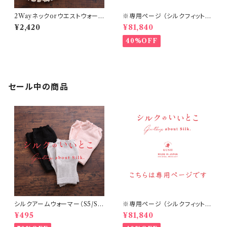
2Wayネックorウエストウォーマ
※専用ページ （シルクフィット腹
ー（S18）
巻丈36㎝ チャコール 20個・他）
¥2,420
¥81,840
40%OFF
セール中の商品
シルクアームウォーマー（S5/S
※専用ページ （シルクフィット腹
6/S7）
巻丈36㎝ チャコール 20個・他）
¥495
¥81,840