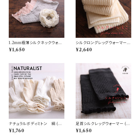
1.2mm極薄シルクネックウォー
シルクロングレッグウォーマー
マー（S8/S9/S10/S11）
(S27)
¥1,650
¥2,640
ナチュラルボディミトン 絹 (N
足首シルクレッグウォーマー (S2
6)
6)
¥1,760
¥1,650