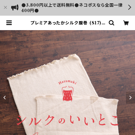
●3.800円以上で送料無料●ネコポスなら全国一律
400円●
プレミアあったかシルク腹巻 (S17) |
LUSH