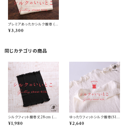
プレミアあったかシルク腹巻 (S1
7)
¥3,300
同じカテゴリの商品
シルクフィット腹巻丈28cm (S1
ゆったりフィットシルク腹巻(S1
2)
4/S15)
¥1,980
¥2,640