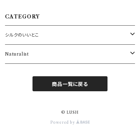
CATEGORY
シルクのいいとこ
・SILKシャツ
Naturalist
・SILKネックウォーマー
バス用品
商品一覧に戻る
・SILK腹巻き
・SILKアームウォーマー
© LUSH
Powered by
・SILK手袋