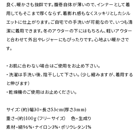
良く、暖かさも抜群です。腹巻自体が薄いので、インナーとして着
用してもそこまで厚くならず、着膨れ感もなくスッキリとしたシル
エットに仕上がります。ご自宅での手洗いが可能なので、いつも清
潔に着用できます。冬のアウターの下にはもちろん、軽いアウター
と合わせて外出やレジャーにもぴったりです。心地よい暖かさで
す。
・お肌に合わない場合はご使用をお止め下さい。
・洗濯は手洗い後、陰干しして下さい。（少し縮みますが、着用する
と伸びます）
・乾燥機のご使用はお止めください。
サイズ：(約)幅30×長さ53cm(厚さ3mm)
重さ=(約)100g（フリーサイズ） 色=生成り
素材=絹96%・ナイロン3%・ポリウレタン1%