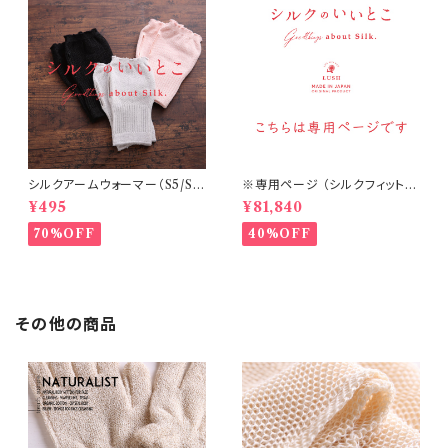
シルクアームウォーマー（S5/S
※専用ページ （シルクフィット腹
6/S7）
巻丈36㎝ チャコール 20個・他）
¥495
¥81,840
70%OFF
40%OFF
その他の商品