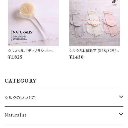
クリスタルボディブラシ ベージ
シルク５本指靴下 (S28/S29/S
ュ・ソフトバンク (N11)
30)
¥1,825
¥1,430
CATEGORY
シルクのいいとこ
・SILKシャツ
Naturalist