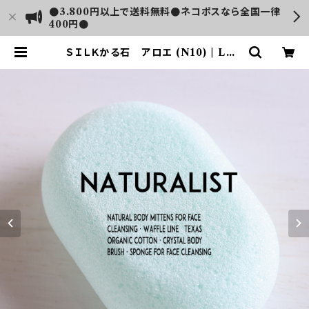
●3.800円以上で送料無料●ネコポスなら全国一律
400円●
ＳＩＬＫかる石 アロエ (N10) | LUS
H