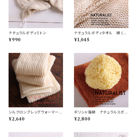
ナチュラルボディミトン
ナチュラルボディタオル 綿 (N
5)
¥990
¥1,045
シルクロングレッグウォーマー
ギリシャ海綿 ナチュラルスポン
(S27)
ジ・Mサイズ (N14)
¥2,640
¥2,800