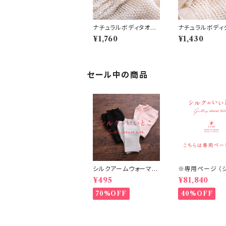
ナチュラルボディタオ
ナチュラルボディ
ル 絹 (N1)
ル 絹・綿 (N2)
¥1,760
¥1,430
セール中の商品
シルクアームウォーマー
※専用ページ （
（S5/S6/S7）
フィット腹巻丈36㎝
¥495
¥81,840
ャコール 20個
70%OFF
40%OFF