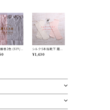
巻2色 (S19/S
シルク５本指靴下 踵無
し (S31/S32)
50
¥1,430