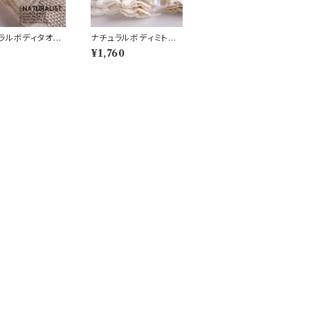
ラルボディタオ
ナチュラルボディミト
綿 (N4)
ン 絹 (N6)
4
¥1,760