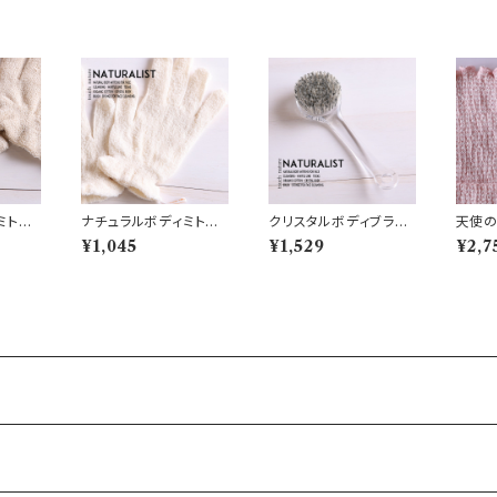
ミト
ナチュラルボディミト
クリスタルボディブラ
天使の腹
ン 綿 (N8)
シ グレー・ハードタイ
20)
¥1,045
¥1,529
¥2,7
プ (N12)