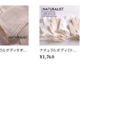
ラルボディタオ
ナチュラルボディミト
綿 (N4)
ン 絹 (N6)
4
¥1,760