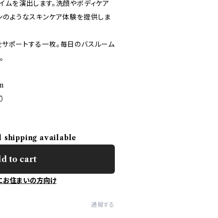
イムを演出します。洗顔やボディケア
ンのようなスキンケア体験を提供しま
サポートする一枚。毎日のバスルーム
。
m
）
l shipping available
d to cart
にお住まいの方向け
通報する