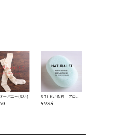
オーバニー(S35)
ＳＩＬＫかる石 アロエ
(N10)
60
¥935