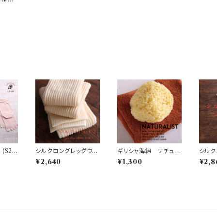
 チ
・他）
(S2
シルクロングレッグウォ
ギリシャ海綿 ナチュラ
シルク
ーマー (S27)
ルスポンジ・Sサイズ (N
¥2,640
¥1,300
¥2,8
13)