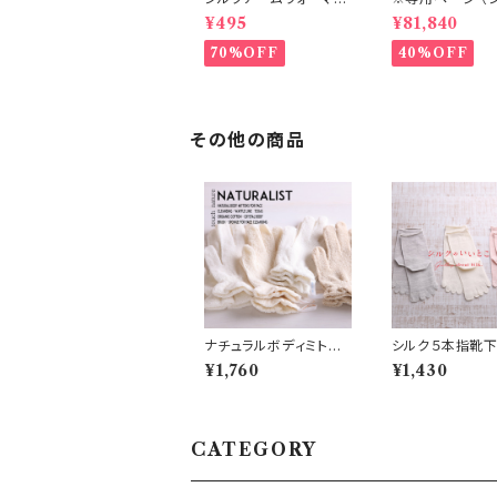
（S5/S6/S7）
フィット腹巻丈36㎝
¥495
¥81,840
ャコール 20個
70%OFF
40%OFF
その他の商品
ナチュラルボディミト
シルク５本指靴下 
ン 絹 (N6)
8/S29/S30)
¥1,760
¥1,430
CATEGORY