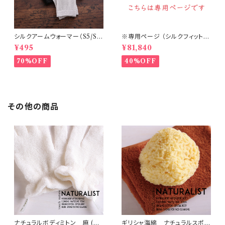
シルクアームウォーマー（S5/S
※専用ページ （シルクフィット腹
6/S7）
巻丈36㎝ チャコール 20個・他）
¥495
¥81,840
70%OFF
40%OFF
その他の商品
ナチュラルボディミトン 麻 (N
ギリシャ海綿 ナチュラルスポン