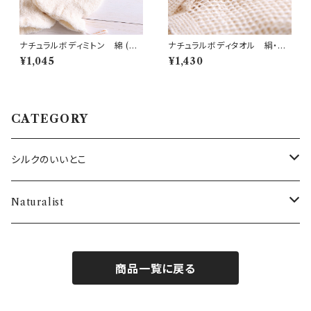
ナチュラルボディミトン 綿 (N
ナチュラルボディタオル 絹・綿
8)
(N2)
¥1,045
¥1,430
CATEGORY
シルクのいいとこ
・SILKシャツ
Naturalist
・SILKネックウォーマー
バス用品
商品一覧に戻る
・SILK腹巻き