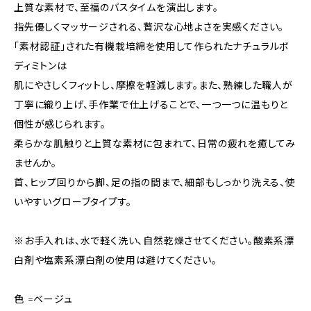
上質な素材で、至福のバスタイムを演出します。
指先優しくマッサージされる、贅沢な心地よさを実感ください。
「素材認証」された有機栽培綿を使用して作られたナチュラルボ
ディミトンは
肌にやさしくフィットし、摩擦を軽減します。また、熟練した職人が
丁寧に織り上げ、手作業で仕上げることで、一つ一つに温もりと
個性が感じられます。
柔らかな肌触りと上質な素材に包まれて、日常の疲れを癒してみ
ませんか。
首、ヒップ回りから脚、足の指の間まで、細部もしっかり洗える、使
いやすいグローブタイプす。
※お手入れは、水で軽く洗い、自然乾燥させてください。酸素系漂
白剤や塩素系漂白剤の使用は避けてください。
色 =ベージュ