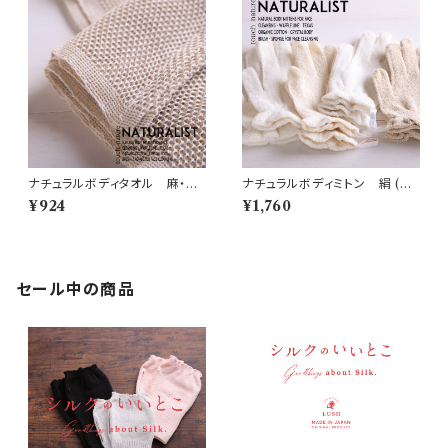
ナチュラルボディタオル 麻・綿
ナチュラルボディミトン 絹 (N
(N4)
6)
¥924
¥1,760
セール中の商品