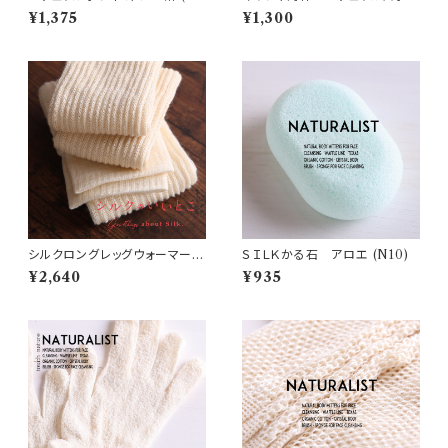
7)
ジ・Sサイズ (N13)
¥1,375
¥1,300
シルクロングレッグウォーマー
ＳＩＬＫかる石 アロエ (N10)
(S27)
¥2,640
¥935